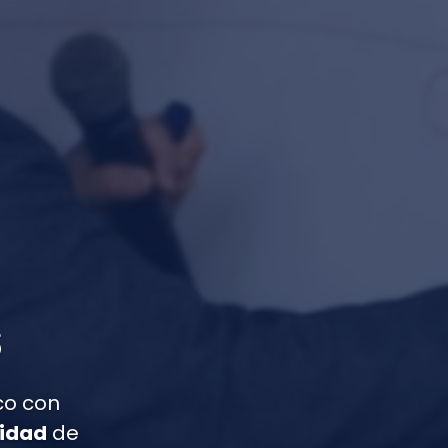
s
co con
lidad
de