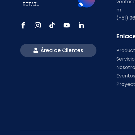
ventaso
m
(+51) 96
Enlac
Área de Clientes
Produc
Servici
Nosotr
Evento
Proyec