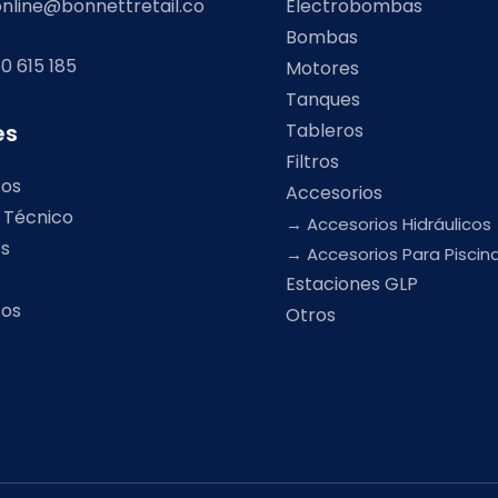
nline@bonnettretail.co
Electrobombas
Bombas
0 615 185
Motores
Tanques
Tableros
es
Filtros
tos
Accesorios
o Técnico
Accesorios Hidráulicos
os
Accesorios Para Piscin
s
Estaciones GLP
tos
Otros