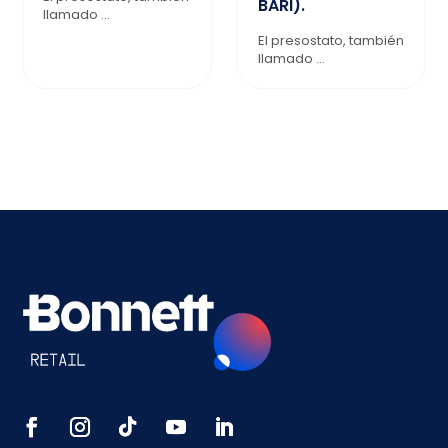
BARI).
llamado ...
El presostato, también
llamado ...