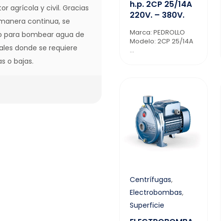
h.p. 2CP 25/14A
r agrícola y civil. Gracias
220V. – 380V.
 manera continua, se
Marca: PEDROLLO
omo para bombear agua de
Modelo: 2CP 25/14A
riales donde se requiere
...
s o bajas.
Centrífugas
,
Electrobombas
,
Superficie