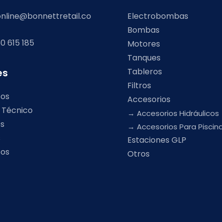
nline@bonnettretail.co
Electrobombas
Bombas
0 615 185
Motores
Tanques
Tableros
es
Filtros
tos
Accesorios
o Técnico
Accesorios Hidráulicos
os
Accesorios Para Piscin
s
Estaciones GLP
tos
Otros