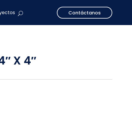
yectos
Contáctanos
″ X 4″