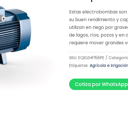
Estas electrobombas son id
su buen rendimiento y ca
utilizan en riego por gra
de lagos, ríos, pozos y en
requiere mover grandes v
SKU:
EQELEHF156PE
Categoría
Etiquetas:
Agrícola e Irrigació
Cotiza por WhatsAp