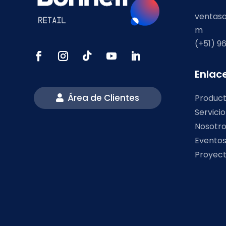
ventaso
m
(+51) 96
Enlac
Área de Clientes
Produc
Servici
Nosotr
Evento
Proyec