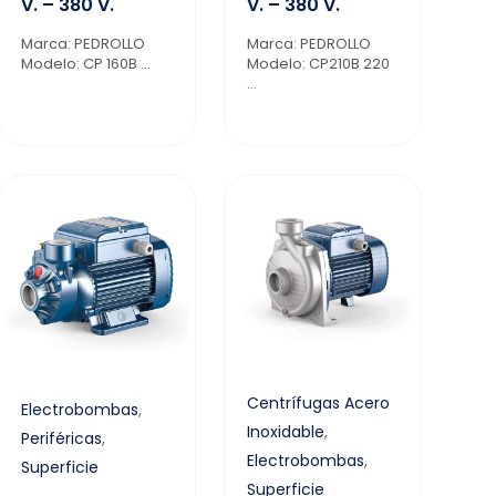
V. – 380 V.
V. – 380 V.
Marca: PEDROLLO
Marca: PEDROLLO
Modelo: CP 160B ...
Modelo: CP210B 220
...
Centrífugas Acero
Electrobombas
,
Inoxidable
,
Periféricas
,
Electrobombas
,
Superficie
Superficie