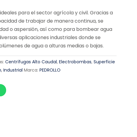
eales para el sector agrícola y civil. Gracias a
pacidad de trabajar de manera continua, se
vedad o aspersión, así como para bombear agua
 diversas aplicaciones industriales donde se
olúmenes de agua a alturas medias o bajas.
s:
Centrífugas Alto Caudal
,
Electrobombas
,
Superficie
n
,
Industrial
Marca:
PEDROLLO
p